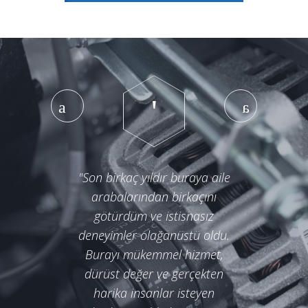
"Son birkaç yıldır buraya aile
arabalarından birkaçını
götürdüm ve istisnasız
deneyimler olağanüstü oldu.
Burayı mükemmel hizmet,
dürüst değer ve gerçekten
harika insanlar isteyen