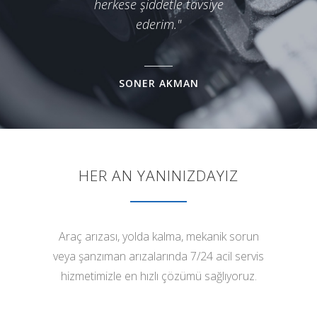
herkese şiddetle tavsiye
ederim."
SONER AKMAN
HER AN YANINIZDAYIZ
Araç arızası, yolda kalma, mekanik sorun
veya şanzıman arızalarında 7/24 acil servis
hizmetimizle en hızlı çözümü sağlıyoruz.